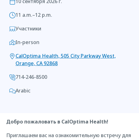
10 сентября 2026 г.
11 a.m.–12 p.m.
Участники
In-person
CalOptima Health, 505 City Parkway West,
Orange, CA 92868
714-246-8500
Arabic
Добро пожаловать в CalOptima Health!
Приглашаем вас на ознакомительную встречу для