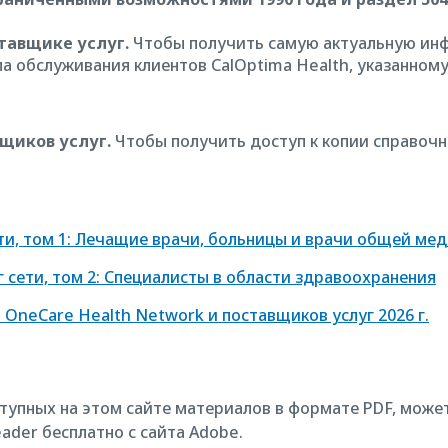
тавщике услуг.
Чтобы получить самую актуальную инф
а обслуживания клиентов CalOptima Health, указанном
щиков услуг.
Чтобы получить доступ к копии справочн
ти, том 1: Лечащие врачи, больницы и врачи общей м
 сети, том 2: Специалисты в области здравоохранения
OneCare Health Network и поставщиков услуг 2026 г.
тупных на этом сайте материалов в формате PDF, може
ader бесплатно с сайта Adobe.