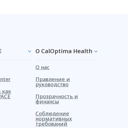
E
О CalOptima Health
О нас
nter
Правление и
руководство
 как
PACE
Прозрачность и
финансы
Соблюдение
нормативных
требований