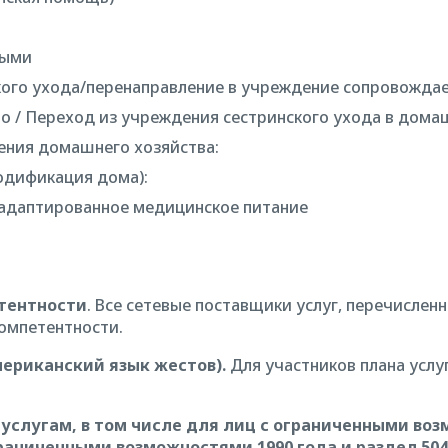
ными
кого ухода/перенаправление в учреждение сопровожда
о / Переход из учреждения сестринского ухода в дома
дения домашнего хозяйства:
одификация дома):
даптированное медицинское питание
етентности
. Все сетевые поставщики услуг, перечислен
омпетентности.
мериканский язык жестов).
Для участников плана услу
услугам, в том числе для лиц с ограниченными воз
аниченными возможностями 1990 года и раздел 504 