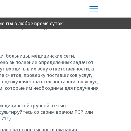
surance Program, CHIP). Дети, имеющие
е врачи и клиники, указанные в данном
енты в любое время суток.
чением случаев, когда приём новых
и, больницы, медицинские сети,
ено выполнение определенных задач от
т входить в их зону ответственности, а
ие счетов, проверку поставщиков услуг,
оценку качества всех поставщиков услуг,
ам, которые им необходимы для получения
 медицинской группой, сетью
нсультируйтесь со своим врачом PCP или
711).
право на непрерывность оказания