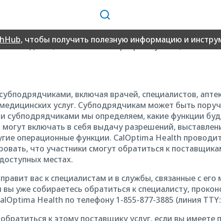
Поиск
аммы страхования здоровья детей (Children’s Health In
ют медицинские услуги в рамках программы Medi-Cal. Вс
thHub
, чтобы получить полезную информацию и инструм
включая детей, зачисленных в программу CHIP, за исклю
субподрядчиками, включая врачей, специалистов, аптек
 медицинских услуг. Субподрядчикам может быть поруч
и субподрядчиками мы определяем, какие функции буду
чи могут включать в себя выдачу разрешений, выставлен
ие операционные функции. CalOptima Health проводит 
овать, что участники смогут обратиться к поставщик
одоступных местах.
правит вас к специалистам и в службы, связанные с его
и вы уже собираетесь обратиться к специалисту, проко
lOptima Health по телефону 1-855-877-3885 (линия TTY: 
братиться к этому поставщику услуг, если вы имеете 