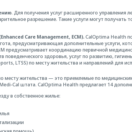
ению
. Для получения услуг расширенного управления л
арительное разрешение. Такие услуги могут получать 
Enhanced Care Management, ECM).
CalOptima Health п
гота, предусматривающая дополнительные услуги, кот
ЕСМ предусматривает координацию первичной медицин
в поведенческого здоровья, услуг по развитию, гигиен
ports, LTSS) по месту жительства и направлений для и
по месту жительства — это приемлемые по медицинским
edi-Cal штата. CalOptima Health предлагает 14 дополн
зду в собственное жилье:
илья
итализации
нская помощь)