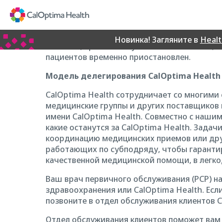
Skip
Loading...
to
CalOptima Health не имеет отдельной прогр
Main
право на участие в программе CHIP, получа
Content
Новинка! Загляните в
Heal
каталоге, принимают участников Medi-Cal, 
пациентов временно приостановлен.
Модель делегирования CalOptima Health
CalOptima Health сотрудничает со многими 
медицинские группы и других поставщиков
имени CalOptima Health. Совместно с нашим
какие останутся за CalOptima Health. Зада
координацию медицинских приемов или друг
работающих по субподряду, чтобы гарантир
качественной медицинской помощи, в легк
Ваш врач первичного обслуживания (PCP) на
здравоохранения или CalOptima Health. Есл
позвоните в отдел обслуживания клиентов Ca
Отдел обслуживания клиентов поможет вам о