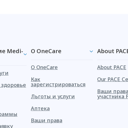
е Medi-
О OneCare
About PAC
О OneCare
About PACE
уги
Как
Our PACE Ce
зарегистрироваться
 здоровье
Ваши права
Льготы и услуги
участника 
Аптека
граммы
Ваши права
аявку