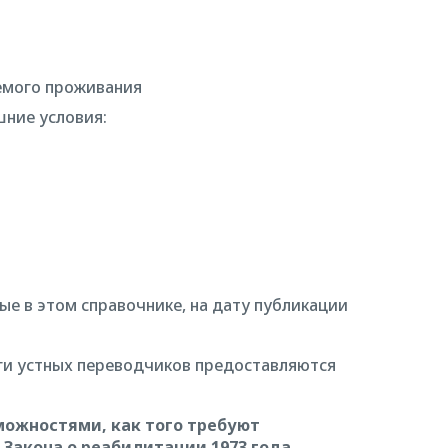
емого проживания
шние условия:
ные в этом справочнике, на дату публикации
ги устных переводчиков предоставляются
можностями, как того требуют
Закона о реабилитации 1973 года.