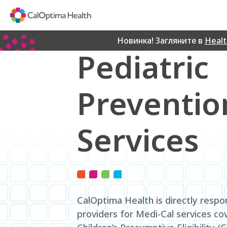
Skip
to
Main
Content
Новинка! Загляните в
Heal
Pediatric
Preventio
Services
CalOptima Health is directly respo
providers for Medi-Cal services c