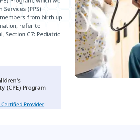
(CPE) Program, which we
n Services (PPS)
 members from birth up
mation, refer to
, Section C7: Pediatric
ldren's
ity (CPE) Program
Certified Provider