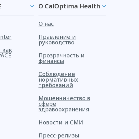
E
О CalOptima Health
О нас
nter
Правление и
руководство
 как
PACE
Прозрачность и
финансы
Соблюдение
нормативных
требований
Мошенничество в
сфере
здравоохранения
Новости и СМИ
Пресс-релизы