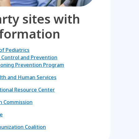
rty sites with
formation
f Pediatrics
 Control and Prevention
soning Prevention Program
lth and Human Services
tional Resource Center
on Commission
e
nization Coalition