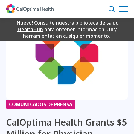
Skip
to
Buscar
Main
Content
¡Nuevo! Consulte nuestra biblioteca de salud
HealthHub
para obtener información útil y
herramientas en cualquier momento.
COMUNICADOS DE PRENSA
CalOptima Health Grants $5
Million for Physician